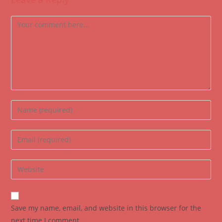
Comment
Enter
your
name
Enter
or
your
username
email
Enter
to
address
your
comment
to
website
comment
URL
Save my name, email, and website in this browser for the
(optional)
next time I comment.