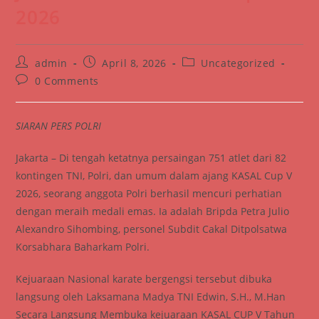
2026
Post
Post
Post
admin
April 8, 2026
Uncategorized
author:
published:
category:
Post
0 Comments
comments:
SIARAN PERS POLRI
Jakarta – Di tengah ketatnya persaingan 751 atlet dari 82
kontingen TNI, Polri, dan umum dalam ajang KASAL Cup V
2026, seorang anggota Polri berhasil mencuri perhatian
dengan meraih medali emas. Ia adalah Bripda Petra Julio
Alexandro Sihombing, personel Subdit Cakal Ditpolsatwa
Korsabhara Baharkam Polri.
Kejuaraan Nasional karate bergengsi tersebut dibuka
langsung oleh Laksamana Madya TNI Edwin, S.H., M.Han
Secara Langsung Membuka kejuaraan KASAL CUP V Tahun