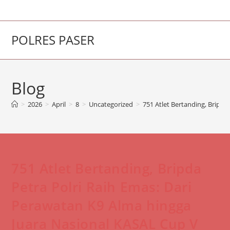
Skip
to
content
POLRES PASER
Blog
>
2026
>
April
>
8
>
Uncategorized
>
751 Atlet Bertanding, Bripda
751 Atlet Bertanding, Bripda
Petra Polri Raih Emas: Dari
Perawatan K9 Alma hingga
Juara Nasional KASAL Cup V