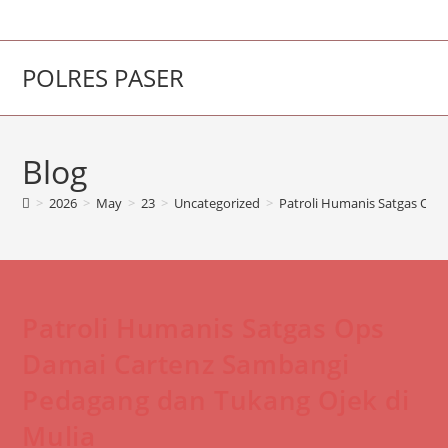
Skip
to
content
POLRES PASER
Blog
>
2026
>
May
>
23
>
Uncategorized
>
Patroli Humanis Satgas Ops
Patroli Humanis Satgas Ops
Damai Cartenz Sambangi
Pedagang dan Tukang Ojek di
Mulia