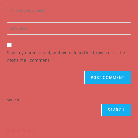
name
Enter
or
your
username
email
Enter
to
address
your
comment
to
website
comment
URL
Save my name, email, and website in this browser for the
(optional)
next time I comment.
Search
SEARCH
Recent Posts