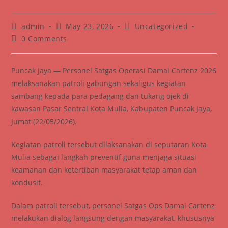
Post
Post
Post
admin
May 23, 2026
Uncategorized
author:
published:
category:
Post
0 Comments
comments:
Puncak Jaya — Personel Satgas Operasi Damai Cartenz 2026
melaksanakan patroli gabungan sekaligus kegiatan
sambang kepada para pedagang dan tukang ojek di
kawasan Pasar Sentral Kota Mulia, Kabupaten Puncak Jaya,
Jumat (22/05/2026).
Kegiatan patroli tersebut dilaksanakan di seputaran Kota
Mulia sebagai langkah preventif guna menjaga situasi
keamanan dan ketertiban masyarakat tetap aman dan
kondusif.
Dalam patroli tersebut, personel Satgas Ops Damai Cartenz
melakukan dialog langsung dengan masyarakat, khususnya