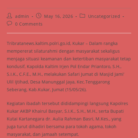
Post
Post
Post
admin
May 16, 2026
Uncategorized
author:
published:
category:
Post
0 Comments
comments:
Tribratanews.kaltim.polri.go.id, Kukar – Dalam rangka
mempererat silaturahmi dengan masyarakat sekaligus
menjaga situasi keamanan dan ketertiban masyarakat tetap
kondusif, Kapolda Kaltim Irjen Pol Endar Priantoro, S.H.,
S.I.K., C.F.E., M.H., melakukan Safari Jumat di Masjid Jami’
Ulil Ijtihad, Desa Manunggal Jaya, Kec.Tenggarong
Seberang, Kab.Kukar, Jumat (15/05/26).
Kegiatan ibadah tersebut dididampingi langsung Kapolres
Kukar AKBP Khairul Basyar, S.I.K., S.H., M.H., serta Bupati
Kutai Kartanegara dr. Aulia Rahman Basri, M.Kes., yang
juga turut dihadiri bersama para tokoh agama, tokoh
masyarakat, dan jamaah setempat.