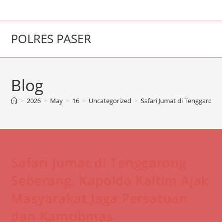
Skip
to
content
POLRES PASER
Blog
>
2026
>
May
>
16
>
Uncategorized
>
Safari Jumat di Tenggarong
Safari Jumat di Tenggarong
Seberang, Kapolda Kaltim Ajak
Masyarakat Jaga Persatuan
dan Kamtibmas