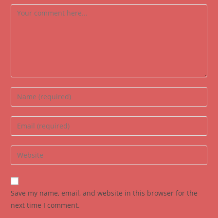
Comment
Enter
your
name
Enter
or
your
username
email
Enter
to
address
your
comment
to
website
comment
URL
Save my name, email, and website in this browser for the
(optional)
next time I comment.