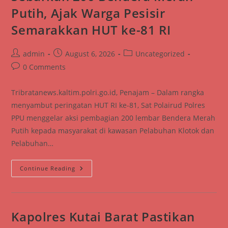
Inpari
Putih, Ajak Warga Pesisir
32
HDB
Bersama
Semarakkan HUT ke-81 RI
Petani
Post
Post
Post
admin
August 6, 2026
Uncategorized
author:
published:
category:
Post
0 Comments
comments:
Tribratanews.kaltim.polri.go.id, Penajam – Dalam rangka
menyambut peringatan HUT RI ke-81, Sat Polairud Polres
PPU menggelar aksi pembagian 200 lembar Bendera Merah
Putih kepada masyarakat di kawasan Pelabuhan Klotok dan
Pelabuhan…
Sat
Continue Reading
Polairud
Polres
PPU
Sebarkan
200
Bendera
Kapolres Kutai Barat Pastikan
Merah
Putih,