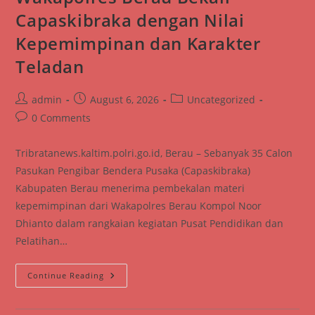
Layanan
Capaskibraka dengan Nilai
Call
Center
Kepemimpinan dan Karakter
110
Teladan
Post
Post
Post
admin
August 6, 2026
Uncategorized
author:
published:
category:
Post
0 Comments
comments:
Tribratanews.kaltim.polri.go.id, Berau – Sebanyak 35 Calon
Pasukan Pengibar Bendera Pusaka (Capaskibraka)
Kabupaten Berau menerima pembekalan materi
kepemimpinan dari Wakapolres Berau Kompol Noor
Dhianto dalam rangkaian kegiatan Pusat Pendidikan dan
Pelatihan…
Wakapolres
Continue Reading
Berau
Bekali
Capaskibraka
Dengan