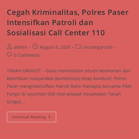
Nilai
Kepemimpinan
Cegah Kriminalitas, Polres Paser
Dan
Karakter
Intensifkan Patroli dan
Teladan
Sosialisasi Call Center 110
Post
Post
Post
admin
August 6, 2026
Uncategorized
author:
published:
category:
Post
0 Comments
comments:
TANAH GROGOT – Guna memastikan situasi keamanan dan
ketertiban masyarakat (kamtibmas) tetap kondusif, Polres
Paser mengintensifkan Patroli Rutin Pamapta bersama Piket
Fungsi di sejumlah titik vital wilayah Kecamatan Tanah
Grogot,…
Cegah
Continue Reading
Kriminalitas,
Polres
Paser
Intensifkan
Patroli