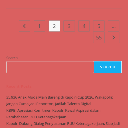
Personel
Presisi:
Langkah
Polres
Paser
Asah
1
2
3
4
5
…
Go to the previous page
Karakter
Lewat
Bimbingan
55
Go to t
Rohani
Search
SEARCH
Recent Posts
35.936 Anak Muda Main Bareng di Kapolri Cup 2026, Wakapolri:
Jangan Cuma Jadi Penonton, Jadilah Talenta Digital
KBPBI Apresiasi Komitmen Kapolri Kawal Aspirasi dalam
Pembahasan RUU Ketenagakerjaan
Kapolri Dukung Dialog Penyusunan RUU Ketenagakerjaan, Siap Jadi