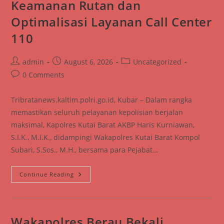
Keamanan Rutan dan
Ajak
Warga
Optimalisasi Layanan Call Center
Pesisir
Semarakkan
HUT
110
Ke-
81
RI
Post
Post
Post
admin
August 6, 2026
Uncategorized
author:
published:
category:
Post
0 Comments
comments:
Tribratanews.kaltim.polri.go.id, Kubar – Dalam rangka
memastikan seluruh pelayanan kepolisian berjalan
maksimal, Kapolres Kutai Barat AKBP Haris Kurniawan,
S.I.K., M.I.K., didampingi Wakapolres Kutai Barat Kompol
Subari, S.Sos., M.H., bersama para Pejabat…
Kapolres
Continue Reading
Kutai
Barat
Pastikan
Keamanan
Rutan
Dan
Wakapolres Berau Bekali
Optimalisasi