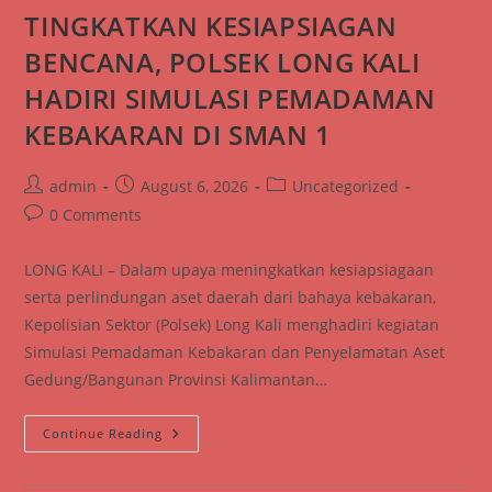
Dan
TINGKATKAN KESIAPSIAGAN
Sosialisasi
Call
BENCANA, POLSEK LONG KALI
Center
110
HADIRI SIMULASI PEMADAMAN
KEBAKARAN DI SMAN 1
Post
Post
Post
admin
August 6, 2026
Uncategorized
author:
published:
category:
Post
0 Comments
comments:
LONG KALI – Dalam upaya meningkatkan kesiapsiagaan
serta perlindungan aset daerah dari bahaya kebakaran,
Kepolisian Sektor (Polsek) Long Kali menghadiri kegiatan
Simulasi Pemadaman Kebakaran dan Penyelamatan Aset
Gedung/Bangunan Provinsi Kalimantan…
TINGKATKAN
Continue Reading
KESIAPSIAGAN
BENCANA,
POLSEK