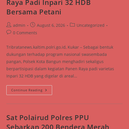
Raya Padi Inpari 32 HDB
Karhutla
Bersama Petani
Post
Post
Post
admin
August 6, 2026
Uncategorized
author:
published:
category:
Post
0 Comments
comments:
Tribratanews.kaltim.polri.go.id, Kukar – Sebagai bentuk
dukungan terhadap program nasional swasembada
pangan, Polsek Kota Bangun menghadiri sekaligus
berpartisipasi dalam kegiatan Panen Raya padi varietas
Inpari 32 HDB yang digelar di areal…
Dukung
Continue Reading
Ketahanan
Pangan,
Polsek
Kota
Bangun
Ikuti
Sat Polairud Polres PPU
Panen
Raya
Sebarkan 200 Bendera Merah
Padi