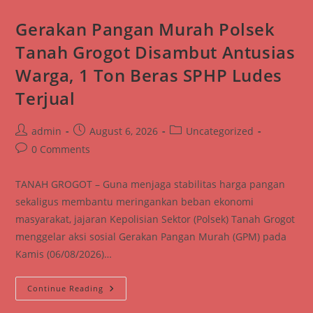
LONG
KALI
HADIRI
Gerakan Pangan Murah Polsek
SIMULASI
PEMADAMAN
Tanah Grogot Disambut Antusias
KEBAKARAN
DI
Warga, 1 Ton Beras SPHP Ludes
SMAN
1
Terjual
Post
Post
Post
admin
August 6, 2026
Uncategorized
author:
published:
category:
Post
0 Comments
comments:
TANAH GROGOT – Guna menjaga stabilitas harga pangan
sekaligus membantu meringankan beban ekonomi
masyarakat, jajaran Kepolisian Sektor (Polsek) Tanah Grogot
menggelar aksi sosial Gerakan Pangan Murah (GPM) pada
Kamis (06/08/2026)…
Gerakan
Continue Reading
Pangan
Murah