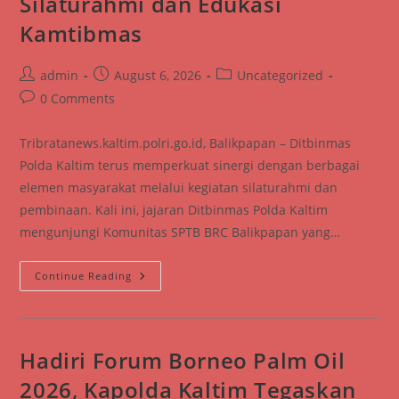
Silaturahmi dan Edukasi
Kamtibmas
Post
Post
Post
admin
August 6, 2026
Uncategorized
author:
published:
category:
Post
0 Comments
comments:
Tribratanews.kaltim.polri.go.id, Balikpapan – Ditbinmas
Polda Kaltim terus memperkuat sinergi dengan berbagai
elemen masyarakat melalui kegiatan silaturahmi dan
pembinaan. Kali ini, jajaran Ditbinmas Polda Kaltim
mengunjungi Komunitas SPTB BRC Balikpapan yang…
Dit
Continue Reading
Binmas
Polda
Kaltim
Perkuat
Kemitraan
Dengan
Hadiri Forum Borneo Palm Oil
Komunitas
SPTB
2026, Kapolda Kaltim Tegaskan
BRC