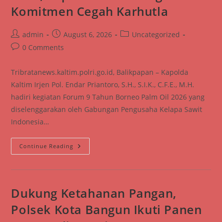
Balikpapan
Komitmen Cegah Karhutla
Melalui
Silaturahmi
Dan
Edukasi
Post
Post
Post
admin
August 6, 2026
Uncategorized
Kamtibmas
author:
published:
category:
Post
0 Comments
comments:
Tribratanews.kaltim.polri.go.id, Balikpapan – Kapolda
Kaltim Irjen Pol. Endar Priantoro, S.H., S.I.K., C.F.E., M.H.
hadiri kegiatan Forum 9 Tahun Borneo Palm Oil 2026 yang
diselenggarakan oleh Gabungan Pengusaha Kelapa Sawit
Indonesia…
Hadiri
Continue Reading
Forum
Borneo
Palm
Oil
2026,
Kapolda
Dukung Ketahanan Pangan,
Kaltim
Tegaskan
Polsek Kota Bangun Ikuti Panen
Komitmen
Cegah