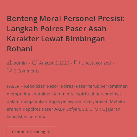
Polsek
Tanah
Grogot
Disambut
Benteng Moral Personel Presisi:
Antusias
Warga,
Langkah Polres Paser Asah
1
Ton
Karakter Lewat Bimbingan
Beras
SPHP
Ludes
Rohani
Terjual
Post
Post
Post
admin
August 6, 2026
Uncategorized
author:
published:
category:
Post
0 Comments
comments:
PASER – Kepolisian Resor (Polres) Paser terus berkomitmen
memperkuat karakter dan mental spiritual personelnya
dalam menjalankan tugas pelayanan masyarakat. Melalui
arahan Kapolres Paser AKBP Sofyan, S.I.K., M.H., jajaran
kepolisian setempat…
Benteng
Continue Reading
Moral